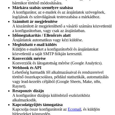
bármikor történő módosítására.
Márkára szabás személyre szabása
A konfigurátor, az e-mailek és az árajánlatok szövegének,
logójának és színvilágának testreszabása a márkádhoz.
Számított ár megjelenítése
A kiszámított ár megjeleníthető a vásárló számára közvetlenül
a konfigurátorban, vagy csak az árajánlatban.
Időmegtakarítás / Ellenőrzés alatt
Árajánlatok automatikus vagy kézi küldése.
Megbízható e-mail küldés
Küldjön e-maileket a konfigurátorból és árajánlatokat
közvetlenül a saját SMTP fiókján keresztül.
Konverziók mérése
Konverziók és látogatottság mérése (Google Analytics).
Webhook és API
Lehetőség harmadik fél alkalmazásaival és rendszereivel
történő összekapcsolásra, például statisztikák, automatizálás
vagy lead-kezelés céljából (Google Sheets, Make, n8n,
Raynet).
Reszponzív dizájn
A konfigurátor dizájnja különböző eszközökhöz
alkalmazkodik.
Kapcsolatgyűjtés támogatása
Kapcsolja össze konfigurátorát az
Ecomail
, és küldjön
hírleveleket könnyedén.