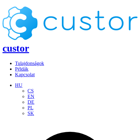
custor
Tulajdonságok
Példák
Kapcsolat
HU
CS
EN
DE
PL
SK