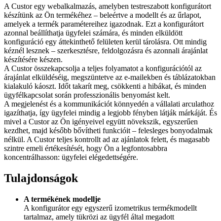
A Custor egy webalkalmazás, amelyben testreszabott konfigurátort
készítünk az Ön termékéhez – beleértve a modellt és az űrlapot,
amelyek a termék paramétereihez igazodnak. Ezt a konfigurátort
azonnal beállíthatja ügyfelei számára, és minden elküldött
konfiguráció egy áttekinthető felületen kerül tárolásra. Ott mindig
kéznél lesznek – szerkesztésre, feldolgozásra és azonnali árajánlat
készítésére készen.
A Custor összekapcsolja a teljes folyamatot a konfigurációtól az
árajánlat elküldéséig, megszüntetve az e-mailekben és táblázatokban
kialakuló káoszt. Időt takarít meg, csökkenti a hibákat, és minden
ügyfélkapcsolat során professzionális benyomást kelt.
A megjelenést és a kommunikációt könnyedén a vállalati arculathoz
igazíthatja, így ügyfelei mindig a legjobb fényben látják márkáját. És
mivel a Custor az Ön igényeivel együtt növekszik, egyszerűen
kezdhet, majd később bővítheti funkcióit – felesleges bonyodalmak
nélkül. A Custor teljes kontrollt ad az ajánlatok felett, és magasabb
szintre emeli értékesítését, hogy Ön a legfontosabbra
koncentrálhasson: ügyfelei elégedettségére.
Tulajdonságok
A termékének modellje
A konfigurátor egy egyszerű izometrikus termékmodellt
tartalmaz, amely tükrözi az ügyfél által megadott