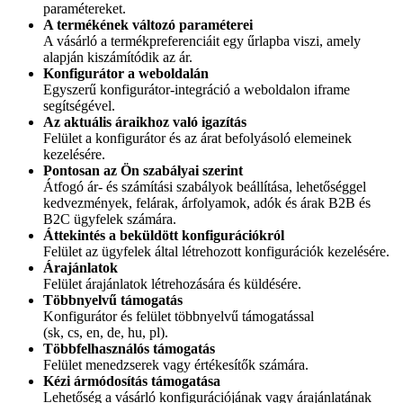
paramétereket.
A termékének változó paraméterei
A vásárló a termékpreferenciáit egy űrlapba viszi, amely
alapján kiszámítódik az ár.
Konfigurátor a weboldalán
Egyszerű konfigurátor-integráció a weboldalon iframe
segítségével.
Az aktuális áraikhoz való igazítás
Felület a konfigurátor és az árat befolyásoló elemeinek
kezelésére.
Pontosan az Ön szabályai szerint
Átfogó ár- és számítási szabályok beállítása, lehetőséggel
kedvezmények, felárak, árfolyamok, adók és árak B2B és
B2C ügyfelek számára.
Áttekintés a beküldött konfigurációkról
Felület az ügyfelek által létrehozott konfigurációk kezelésére.
Árajánlatok
Felület árajánlatok létrehozására és küldésére.
Többnyelvű támogatás
Konfigurátor és felület többnyelvű támogatással
(sk, cs, en, de, hu, pl).
Többfelhasználós támogatás
Felület menedzserek vagy értékesítők számára.
Kézi ármódosítás támogatása
Lehetőség a vásárló konfigurációjának vagy árajánlatának