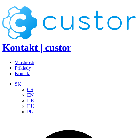
Kontakt | custor
Vlastnosti
Príklady
Kontakt
SK
CS
EN
DE
HU
PL